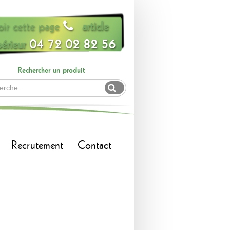
oir cette page
article
érieur
04 72 02 82 56
Rechercher un produit
Recrutement
Contact