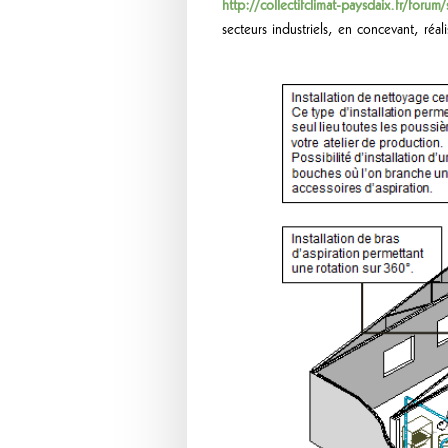
http://collectifclimat-paysdaix.fr/for
secteurs industriels, en concevant, réa