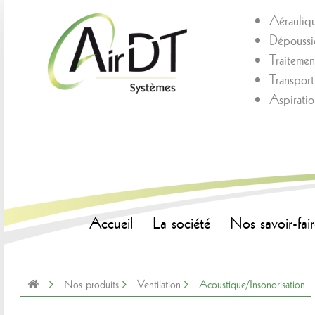
Aérauliq
Dépoussié
Traitement
Transpor
Aspirati
Accueil
La société
Nos savoir-fair
Nos produits
Ventilation
Acoustique/Insonorisation